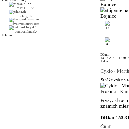
Zaujímavé stránky
MMSOFT.SK
hiking.sk
dvdvysoketatry.com
12
outdoorfilmy.sk/
Reklama
0
Dátum:
13.08.2021 - 13.08.
1 deň
Cyklo - Marti
Strážovské v
Prvá, z dvoch
známich mies
Dĺžka: 155.3
Čítať ...