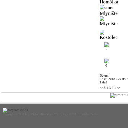
9
0
Dátum:
27.05.2018 - 27.05.
1 deň
>>
5
4
3
2
1
<<
Copyright © 2011 Ing. Michal Mikuláš - mMSoft, logo © 2011 Branislav Bucha