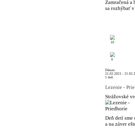
Zamračená a h
sa rozhýbať 
10
0
Dátum:
21.02.2021 - 21.02.
1 deň
Lezenie - Pri
Strážovské v
Deň detí sme 
a na záver ešt