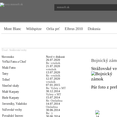
mmsoft.sk
Mont Blanc
Wildspitze
Orlia prť
Elbrus 2010
Diskusia
Úvod
-
Strážovské vrchy
Slovensko
Nové v diskusii
Bojnický zá
26.07.2020
Veľká Fatra a Choč
Re: vrtulnik
21.07.2020
Malá Fatra
Strážovské v
vrttulnik
13.07.2020
Tatry
Re: vrtulník
12.07.2020
Tríbeč
vrtulník
07.01.2015
Slnečné skaly
Pár foto z pr
Re: Vylety z MT
30.12.2014
Malé Karpaty
Vylety z MT
Biele Karpaty
15.07.2014
Re: Omladina
Javorníky, Valašsko
14.07.2014
Omladina
Súľovské vrchy
30.06.2014
Re: :)
Považský Inovec
30.06.2014
14