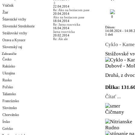
:)
Vtáčnik
22.04.2014
Re: Ako na beziacom pase
Žiar
20.04.2014
0
Ako na beziacom pase
Štiavnické vrchy
18.04.2014
Re: Jarna rozcvicka
Slovenské Stredohorie
Dátum:
16.04.2014
14.08.2024 - 14.08.
Jarna rozcvicka
Strážovské vrchy
1 deň
20.02.2014
Re: Ale ale
Orava a Kysuce
Cyklo - Kame
Slovenský raj
Strážovské v
Zahraničie
Česko
Rakúsko
Ukrajina
Druhá, z dvoc
Rusko
Dĺžka: 131.6
Poľsko
Taliansko
Čítať ...
Francúzsko
Slovinsko
Chorvátsko
Írsko
Grécko