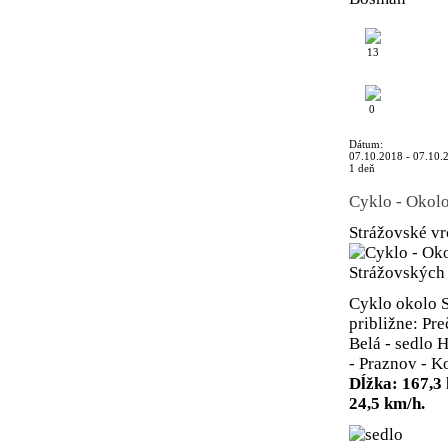
13
0
Dátum:
07.10.2018 - 07.10.
1 deň
Cyklo - Okol
Strážovské v
Cyklo okolo S
približne: Pr
Belá - sedlo 
- Praznov - K
Dĺžka: 167,3
24,5 km/h.