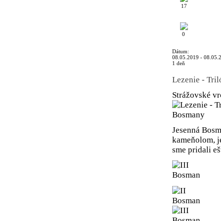
17
0
Dátum:
08.05.2019 - 08.05.
1 deň
Lezenie - Tri
Strážovské v
Jesenná Bosma
kameňolom, je
sme pridali eš