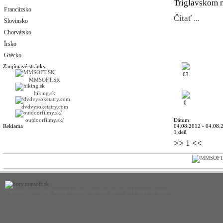
Triglavskom n
Francúzsko
Čítať ...
Slovinsko
Chorvátsko
Írsko
Grécko
Zaujímavé stránky
63
MMSOFT.SK
hiking.sk
0
dvdvysoketatry.com
outdoorfilmy.sk/
Dátum:
Reklama
04.08.2012 - 04.08.
1 deň
>>
1
<<
Copyright © 2011 Ing. Michal Mikuláš - mMSoft, logo © 2011 Branislav Bucha