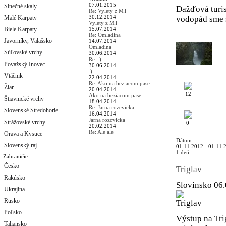
07.01.2015
Slnečné skaly
Dažďová turis
Re: Vylety z MT
30.12.2014
Malé Karpaty
vodopád sme s
Vylety z MT
Biele Karpaty
15.07.2014
Re: Omladina
Javorníky, Valašsko
14.07.2014
Omladina
Súľovské vrchy
30.06.2014
Re: :)
Považský Inovec
30.06.2014
:)
Vtáčnik
22.04.2014
Re: Ako na beziacom pase
Žiar
20.04.2014
12
Ako na beziacom pase
Štiavnické vrchy
18.04.2014
Re: Jarna rozcvicka
Slovenské Stredohorie
16.04.2014
Jarna rozcvicka
Strážovské vrchy
0
20.02.2014
Re: Ale ale
Orava a Kysuce
Dátum:
Slovenský raj
01.11.2012 - 01.11.
1 deň
Zahraničie
Česko
Triglav
Rakúsko
Slovinsko
06.
Ukrajina
Rusko
Poľsko
Výstup na Tri
Taliansko