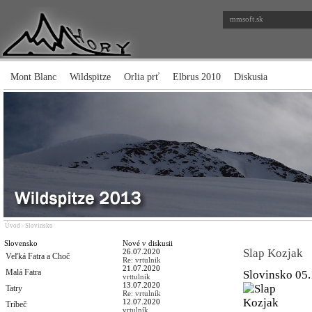
mmsoft.sk
Mont Blanc
Wildspitze
Orlia prť
Elbrus 2010
Diskusia
Úvod
-
Slovinsko
Slovensko
Nové v diskusii
Slap Kozjak
26.07.2020
Veľká Fatra a Choč
Re: vrtulnik
21.07.2020
Malá Fatra
Slovinsko
05.
vrttulnik
13.07.2020
Tatry
Re: vrtulník
12.07.2020
Tríbeč
vrtulník