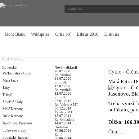
mmsoft.sk
Mont Blanc
Wildspitze
Orlia prť
Elbrus 2010
Diskusia
Úvod
-
Malá Fatra
Slovensko
Nové v diskusii
Cyklo - Čičma
26.07.2020
Veľká Fatra a Choč
Re: vrtulnik
21.07.2020
Malá Fatra
Malá Fatra
18
vrttulnik
13.07.2020
Tatry
Re: vrtulník
12.07.2020
Tríbeč
vrtulník
07.01.2015
Slnečné skaly
Treba využiť 
Re: Vylety z MT
30.12.2014
Malé Karpaty
nefúkalo, pára
Vylety z MT
Biele Karpaty
15.07.2014
Re: Omladina
Dĺžka:
166.3
Javorníky, Valašsko
14.07.2014
Omladina
Súľovské vrchy
30.06.2014
Čítať ...
Re: :)
Považský Inovec
30.06.2014