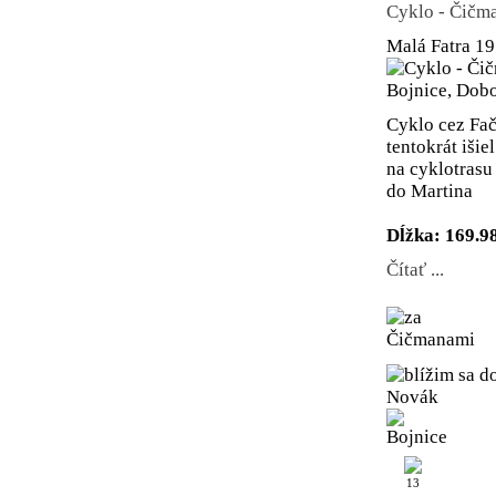
Cyklo - Čičma
Malá Fatra
19
Cyklo cez Fa
tentokrát iši
na cyklotrasu
do Martina
Dĺžka: 169.9
Čítať ...
13