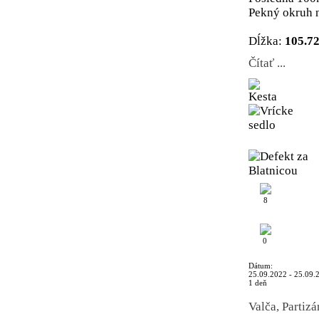
Pekný okruh n
Dĺžka:
105.7
Čítať ...
8
0
Dátum:
25.09.2022 - 25.09.
1 deň
Valča, Partiz