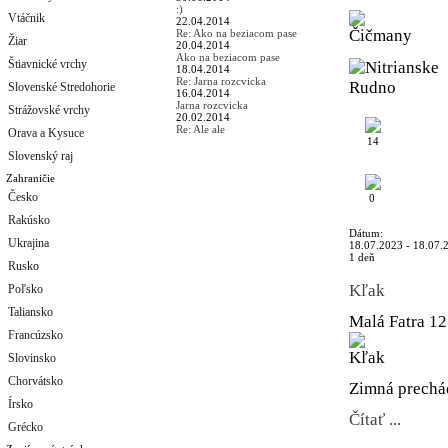
:)
Vtáčnik
22.04.2014
Re: Ako na beziacom pase
Žiar
20.04.2014
Ako na beziacom pase
Štiavnické vrchy
18.04.2014
Re: Jarna rozcvicka
Slovenské Stredohorie
16.04.2014
Jarna rozcvicka
Strážovské vrchy
20.02.2014
Re: Ale ale
Orava a Kysuce
14
Slovenský raj
Zahraničie
Česko
0
Rakúsko
Dátum:
Ukrajina
18.07.2023 - 18.07.
1 deň
Rusko
Kľak
Poľsko
Taliansko
Malá Fatra
12
Francúzsko
Slovinsko
Chorvátsko
Zimná prechád
Írsko
Čítať ...
Grécko