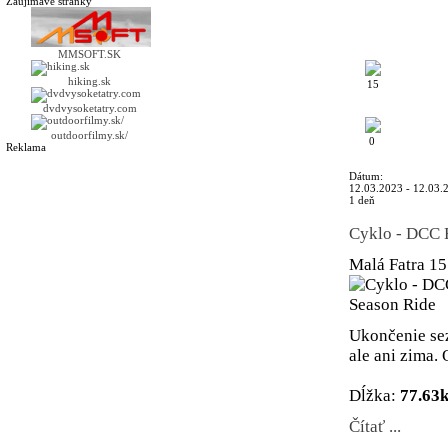
Zaujímavé stránky
MMSOFT.SK
hiking.sk
15
dvdvysoketatry.com
outdoorfilmy.sk/
0
Reklama
Dátum:
12.03.2023 - 12.03.
1 deň
Cyklo - DCC 
Malá Fatra
15
Ukončenie se
ale ani zima.
Dĺžka:
77.63
Čítať ...