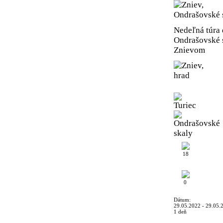
Nedeľná túra 
Ondrašovské s
Znievom
18
0
Dátum:
29.05.2022 - 29.05.
1 deň