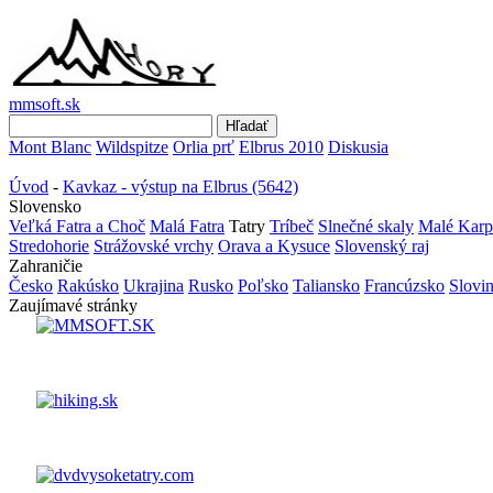
mmsoft.sk
Mont Blanc
Wildspitze
Orlia prť
Elbrus 2010
Diskusia
Úvod
-
Kavkaz - výstup na Elbrus (5642)
Slovensko
Veľká Fatra a Choč
Malá Fatra
Tatry
Tríbeč
Slnečné skaly
Malé Karp
Stredohorie
Strážovské vrchy
Orava a Kysuce
Slovenský raj
Zahraničie
Česko
Rakúsko
Ukrajina
Rusko
Poľsko
Taliansko
Francúzsko
Slovi
Zaujímavé stránky