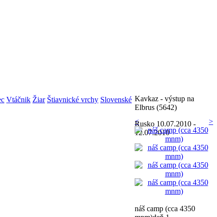
Kavkaz - výstup na
ec
Vtáčnik
Žiar
Štiavnické vrchy
Slovenské
Elbrus (5642)
<
>
Rusko
10.07.2010 -
12.07.2010
náš camp (cca 4350