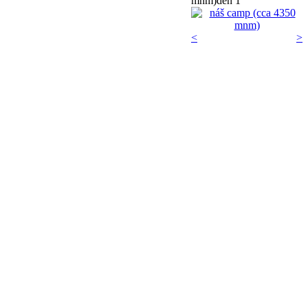
mnm)
deň 1
<
>