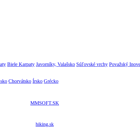
aty
Biele Karpaty
Javorníky, Valašsko
Súľovské vrchy
Považský Inov
nsko
Chorvátsko
Írsko
Grécko
MMSOFT.SK
hiking.sk