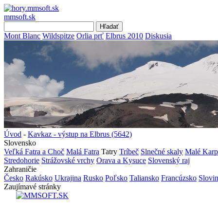
mmsoft.sk
Mont Blanc
Wildspitze
Orlia prť
Elbrus 2010
Diskusia
Úvod
-
Kavkaz - výstup na Elbrus (5642)
Slovensko
Veľká Fatra a Choč
Malá Fatra
Tatry
Tríbeč
Slnečné skaly
Malé Karp
Stredohorie
Strážovské vrchy
Orava a Kysuce
Slovenský raj
Zahraničie
Česko
Rakúsko
Ukrajina
Rusko
Poľsko
Taliansko
Francúzsko
Slovi
Zaujímavé stránky