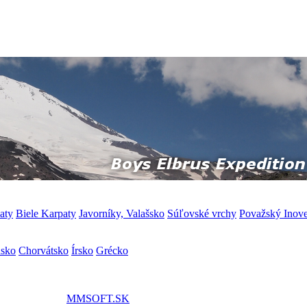
aty
Biele Karpaty
Javorníky, Valašsko
Súľovské vrchy
Považský Inov
nsko
Chorvátsko
Írsko
Grécko
MMSOFT.SK