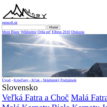
mmsoft.sk
Mont Blanc
Wildspitze
Orlia prť
Elbrus 2010
Diskusia
Úvod
-
Krpeľany - Kľak - Sklabinský Podzámok
Slovensko
Veľká Fatra a Choč
Malá Fatr