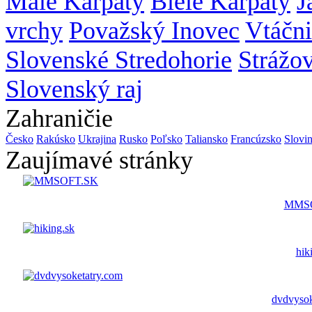
Malé Karpaty
Biele Karpaty
J
vrchy
Považský Inovec
Vtáčn
Slovenské Stredohorie
Strážo
Slovenský raj
Zahraničie
Česko
Rakúsko
Ukrajina
Rusko
Poľsko
Taliansko
Francúzsko
Slovi
Zaujímavé stránky
MMS
hik
dvdvysok