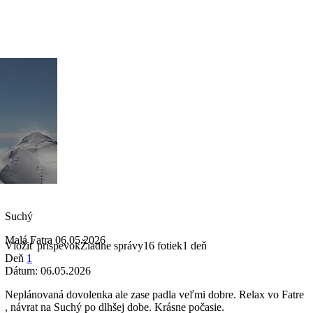
Suchý
Malá Fatra
06.05.2026
Vložiť príspevok
Žiadne správy
16 fotiek
1 deň
Deň
1
Dátum:
06.05.2026
Neplánovaná dovolenka ale zase padla veľmi dobre. Relax vo Fatre
, návrat na Suchý po dlhšej dobe. Krásne počasie.