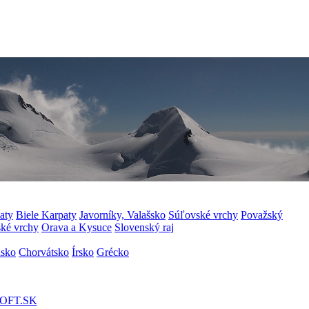
aty
Biele Karpaty
Javorníky, Valašsko
Súľovské vrchy
Považský
ské vrchy
Orava a Kysuce
Slovenský raj
nsko
Chorvátsko
Írsko
Grécko
OFT.SK