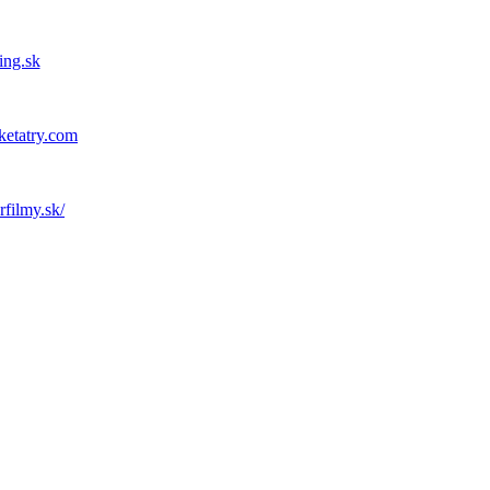
ing.sk
ketatry.com
rfilmy.sk/