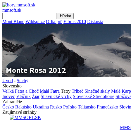
mmsoft.sk
Mont Blanc
Wildspitze
Orlia prť
Elbrus 2010
Diskusia
Úvod
-
Suchý
Slovensko
Veľká Fatra a Choč
Malá Fatra
Tatry
Tríbeč
Slnečné skaly
Malé Karp
Inovec
Vtáčnik
Žiar
Štiavnické vrchy
Slovenské Stredohorie
Strážov
Zahraničie
Česko
Rakúsko
Ukrajina
Rusko
Poľsko
Taliansko
Francúzsko
Slovi
Zaujímavé stránky
MMS