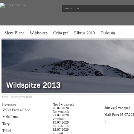
mmsoft.sk
Mont Blanc
Wildspitze
Orlia prť
Elbrus 2010
Diskusia
Úvod
-
Šútovský vodopád
Slovensko
Nové v diskusii
Šútovský vodopád
26.07.2020
Veľká Fatra a Choč
Re: vrtulnik
Malá Fatra
05.07.202
21.07.2020
Malá Fatra
vrttulnik
<
13.07.2020
Tatry
Re: vrtulník
12.07.2020
Tríbeč
vrtulník