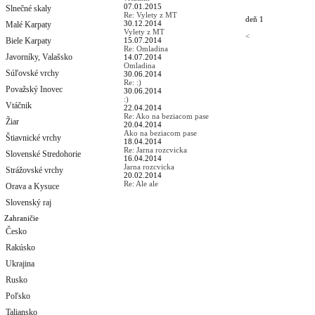
07.01.2015
Slnečné skaly
Re: Vylety z MT
deň 1
30.12.2014
Malé Karpaty
Vylety z MT
<
Biele Karpaty
15.07.2014
Re: Omladina
Javorníky, Valašsko
14.07.2014
Omladina
Súľovské vrchy
30.06.2014
Re: :)
Považský Inovec
30.06.2014
:)
Vtáčnik
22.04.2014
Re: Ako na beziacom pase
Žiar
20.04.2014
Ako na beziacom pase
Štiavnické vrchy
18.04.2014
Re: Jarna rozcvicka
Slovenské Stredohorie
16.04.2014
Jarna rozcvicka
Strážovské vrchy
20.02.2014
Re: Ale ale
Orava a Kysuce
Slovenský raj
Zahraničie
Česko
Rakúsko
Ukrajina
Rusko
Poľsko
Taliansko