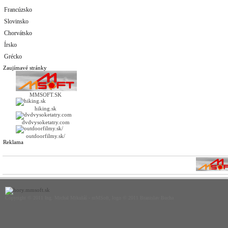
Francúzsko
Slovinsko
Chorvátsko
Írsko
Grécko
Zaujímavé stránky
MMSOFT.SK
hiking.sk
dvdvysoketatry.com
outdoorfilmy.sk/
Reklama
Copyright © 2011 Ing. Michal Mikuláš - mMSoft, logo © 2011 Branislav Bucha