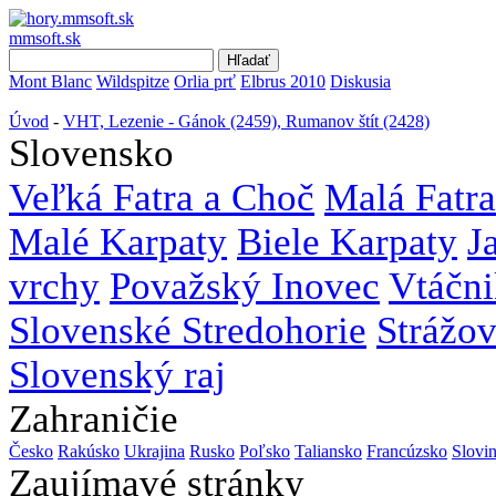
mmsoft.sk
Mont Blanc
Wildspitze
Orlia prť
Elbrus 2010
Diskusia
Úvod
-
VHT, Lezenie - Gánok (2459), Rumanov štít (2428)
Slovensko
Veľká Fatra a Choč
Malá Fatra
Malé Karpaty
Biele Karpaty
J
vrchy
Považský Inovec
Vtáčni
Slovenské Stredohorie
Strážo
Slovenský raj
Zahraničie
Česko
Rakúsko
Ukrajina
Rusko
Poľsko
Taliansko
Francúzsko
Slovi
Zaujímavé stránky