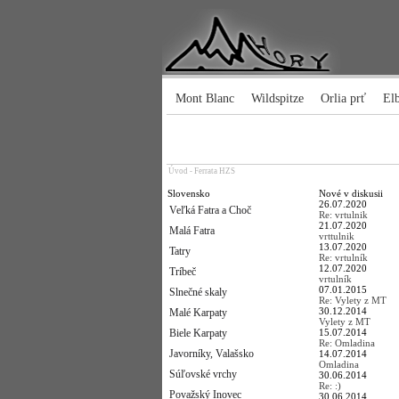
Mont Blanc
Wildspitze
Orlia prť
El
Úvod
-
Ferrata HZS
Slovensko
Nové v diskusii
26.07.2020
Veľká Fatra a Choč
Re: vrtulnik
21.07.2020
Malá Fatra
vrttulnik
13.07.2020
Tatry
Re: vrtulník
12.07.2020
Tríbeč
vrtulník
07.01.2015
Slnečné skaly
Re: Vylety z MT
30.12.2014
Malé Karpaty
Vylety z MT
Biele Karpaty
15.07.2014
Re: Omladina
Javorníky, Valašsko
14.07.2014
Omladina
Súľovské vrchy
30.06.2014
Re: :)
Považský Inovec
30.06.2014