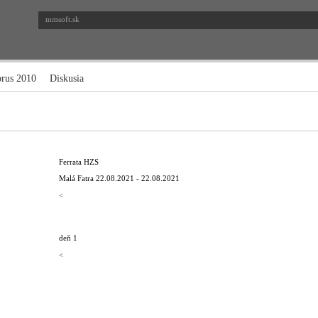
mmsoft.sk
brus 2010
Diskusia
Ferrata HZS
Malá Fatra
22.08.2021 - 22.08.2021
<
deň 1
<