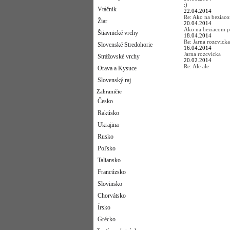
:)
Vtáčnik
22.04.2014
Re: Ako na beziac
Žiar
20.04.2014
Ako na beziacom p
Štiavnické vrchy
18.04.2014
Re: Jarna rozcvicka
Slovenské Stredohorie
16.04.2014
Jarna rozcvicka
Strážovské vrchy
20.02.2014
Re: Ale ale
Orava a Kysuce
Slovenský raj
Zahraničie
Česko
Rakúsko
Ukrajina
Rusko
Poľsko
Taliansko
Francúzsko
Slovinsko
Chorvátsko
Írsko
Grécko