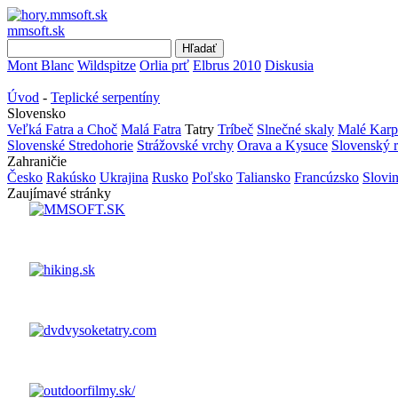
mmsoft.sk
Mont Blanc
Wildspitze
Orlia prť
Elbrus 2010
Diskusia
Úvod
-
Teplické serpentíny
Slovensko
Veľká Fatra a Choč
Malá Fatra
Tatry
Tríbeč
Slnečné skaly
Malé Karp
Slovenské Stredohorie
Strážovské vrchy
Orava a Kysuce
Slovenský r
Zahraničie
Česko
Rakúsko
Ukrajina
Rusko
Poľsko
Taliansko
Francúzsko
Slovi
Zaujímavé stránky