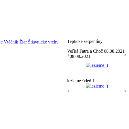
Teplické serpentíny
ec
Vtáčnik
Žiar
Štiavnické vrchy
Veľká Fatra a Choč
08.08.2021
<
>
- 08.08.2021
lezieme :)
deň 1
<
>