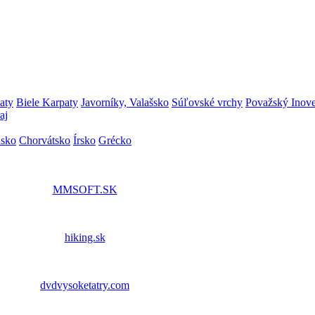
aty
Biele Karpaty
Javorníky, Valašsko
Súľovské vrchy
Považský Inov
aj
nsko
Chorvátsko
Írsko
Grécko
MMSOFT.SK
hiking.sk
dvdvysoketatry.com