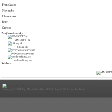
Francúzsko
Slovinsko
Chorvátsko
Írsko
Grécko
Zaujímavé stránky
MMSOFT.SK
hiking.sk
dvdvysoketatry.com
outdoorfilmy.sk/
Reklama
Copyright © 2011 Ing. Michal Mikuláš - mMSoft, logo © 2011 Branislav Bucha