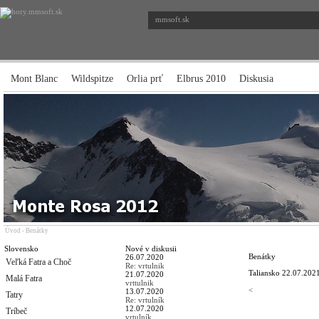
mmsoft.sk
Mont Blanc
Wildspitze
Orlia prť
Elbrus 2010
Diskusia
Úvod
-
Benátky
Slovensko
Nové v diskusii
Benátky
26.07.2020
Veľká Fatra a Choč
Re: vrtulnik
Taliansko
22.07.2021
21.07.2020
Malá Fatra
vrttulnik
<
13.07.2020
Tatry
Re: vrtulník
12.07.2020
Tríbeč
vrtulník