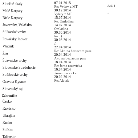
07.01.2015
Slnečné skaly
deň 1
Re: Vylety z MT
30.12.2014
Malé Karpaty
<
Vylety z MT
Biele Karpaty
15.07.2014
Re: Omladina
Javorníky, Valašsko
14.07.2014
Omladina
Súľovské vrchy
30.06.2014
Re: :)
Považský Inovec
30.06.2014
:)
Vtáčnik
22.04.2014
Re: Ako na beziacom pase
Žiar
20.04.2014
Ako na beziacom pase
Štiavnické vrchy
18.04.2014
Re: Jarna rozcvicka
Slovenské Stredohorie
16.04.2014
Jarna rozcvicka
Strážovské vrchy
20.02.2014
Re: Ale ale
Orava a Kysuce
Slovenský raj
Zahraničie
Česko
Rakúsko
Ukrajina
Rusko
Poľsko
Taliansko