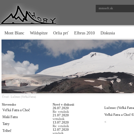
mmsoft.sk
Mont Blanc
Wildspitze
Orlia prť
Elbrus 2010
Diskusia
Úvod
-
Lučenec (Veľká Fatra)
Slovensko
Nové v diskusii
Lučenec (Veľká Fatra
26.07.2020
Veľká Fatra a Choč
Re: vrtulnik
Veľká Fatra a Choč
0
21.07.2020
Malá Fatra
vrttulnik
<
13.07.2020
Tatry
Re: vrtulník
12.07.2020
Tríbeč
vrtulník