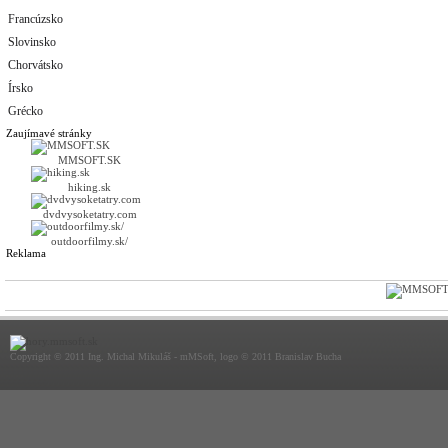
Francúzsko
Slovinsko
Chorvátsko
Írsko
Grécko
Zaujímavé stránky
MMSOFT.SK
hiking.sk
dvdvysoketatry.com
outdoorfilmy.sk/
Reklama
Copyright © 2011 Ing. Michal Mikuláš - mMSoft, logo © 2011 Branislav Bucha