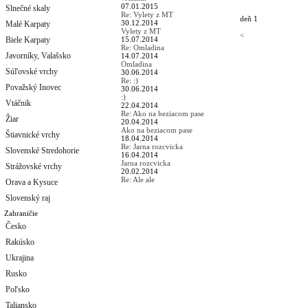
07.01.2015
Slnečné skaly
Re: Vylety z MT
deň 1
30.12.2014
Malé Karpaty
Vylety z MT
<
Biele Karpaty
15.07.2014
Re: Omladina
Javorníky, Valašsko
14.07.2014
Omladina
Súľovské vrchy
30.06.2014
Re: :)
Považský Inovec
30.06.2014
:)
Vtáčnik
22.04.2014
Re: Ako na beziacom pase
Žiar
20.04.2014
Ako na beziacom pase
Štiavnické vrchy
18.04.2014
Re: Jarna rozcvicka
Slovenské Stredohorie
16.04.2014
Jarna rozcvicka
Strážovské vrchy
20.02.2014
Re: Ale ale
Orava a Kysuce
Slovenský raj
Zahraničie
Česko
Rakúsko
Ukrajina
Rusko
Poľsko
Taliansko