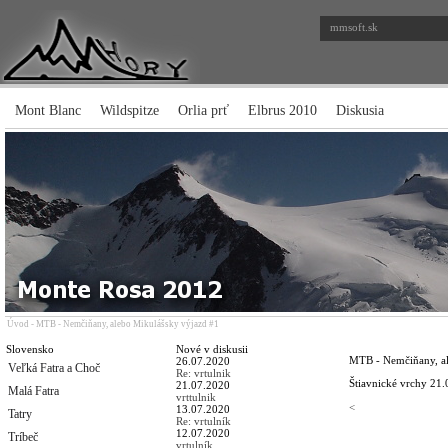
mmsoft.sk
Mont Blanc
Wildspitze
Orlia prť
Elbrus 2010
Diskusia
Úvod
-
MTB - Nemčiňany, alebo Mikulášsky výjazd #1
Slovensko
Nové v diskusii
MTB - Nemčiňany, al
26.07.2020
Veľká Fatra a Choč
Re: vrtulnik
Štiavnické vrchy
21.
21.07.2020
Malá Fatra
vrttulnik
<
13.07.2020
Tatry
Re: vrtulník
12.07.2020
Tríbeč
vrtulník