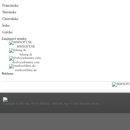
Francúzsko
Slovinsko
Chorvátsko
Írsko
Grécko
Zaujímavé stránky
MMSOFT.SK
hiking.sk
dvdvysoketatry.com
outdoorfilmy.sk/
Reklama
Copyright © 2011 Ing. Michal Mikuláš - mMSoft, logo © 2011 Branislav Bucha