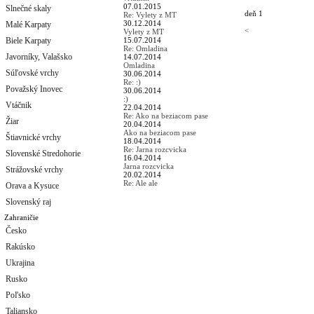
07.01.2015
Slnečné skaly
deň 1
Re: Vylety z MT
30.12.2014
Malé Karpaty
<
Vylety z MT
Biele Karpaty
15.07.2014
Re: Omladina
Javorníky, Valašsko
14.07.2014
Omladina
Súľovské vrchy
30.06.2014
Re: :)
Považský Inovec
30.06.2014
:)
Vtáčnik
22.04.2014
Re: Ako na beziacom pase
Žiar
20.04.2014
Ako na beziacom pase
Štiavnické vrchy
18.04.2014
Re: Jarna rozcvicka
Slovenské Stredohorie
16.04.2014
Jarna rozcvicka
Strážovské vrchy
20.02.2014
Re: Ale ale
Orava a Kysuce
Slovenský raj
Zahraničie
Česko
Rakúsko
Ukrajina
Rusko
Poľsko
Taliansko