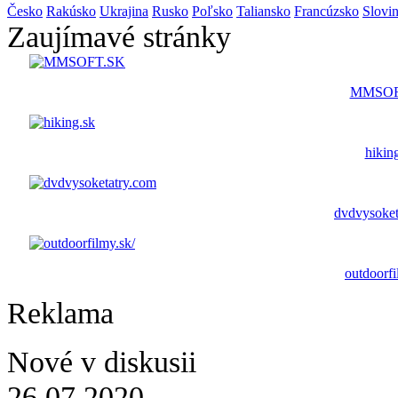
Česko
Rakúsko
Ukrajina
Rusko
Poľsko
Taliansko
Francúzsko
Slovi
Zaujímavé stránky
MMSOF
hikin
dvdvysoket
outdoorfi
Reklama
Nové v diskusii
26.07.2020