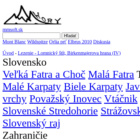
mmsoft.sk
Mont Blanc
Wildspitze
Orlia prť
Elbrus 2010
Diskusia
Úvod
-
Lezenie - Lomnický štít, Birkenmajerova hrana (IV)
Slovensko
Veľká Fatra a Choč
Malá Fatra
Malé Karpaty
Biele Karpaty
Jav
vrchy
Považský Inovec
Vtáčnik
Slovenské Stredohorie
Strážovs
Slovenský raj
Zahraničie