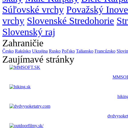
Súľovské vrchy
Považský Inove
vrchy
Slovenské Stredohorie
St
Slovenský raj
Zahraničie
Česko
Rakúsko
Ukrajina
Rusko
Poľsko
Taliansko
Francúzsko
Slovi
Zaujímavé stránky
MMSOF
hikin
dvdvysoket