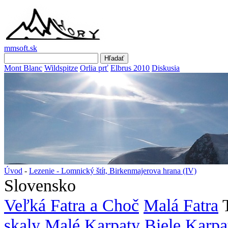
mmsoft.sk
Mont Blanc
Wildspitze
Orlia prť
Elbrus 2010
Diskusia
Úvod
-
Lezenie - Lomnický štít, Birkenmajerova hrana (IV)
Slovensko
Veľká Fatra a Choč
Malá Fatra
skaly
Malé Karpaty
Biele Karpa