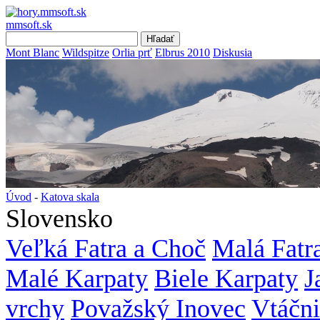
mmsoft.sk
Mont Blanc
Wildspitze
Orlia prť
Elbrus 2010
Diskusia
Úvod
-
Katova skala
Slovensko
Veľká Fatra a Choč
Malá Fatr
Malé Karpaty
Biele Karpaty
J
vrchy
Považský Inovec
Vtáčn