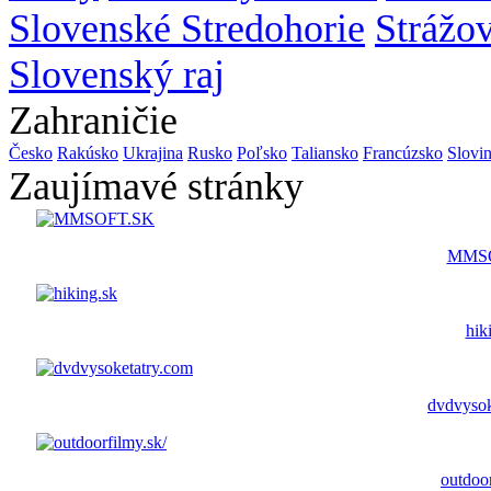
Slovenské Stredohorie
Strážo
Slovenský raj
Zahraničie
Česko
Rakúsko
Ukrajina
Rusko
Poľsko
Taliansko
Francúzsko
Slovi
Zaujímavé stránky
MMS
hik
dvdvysok
outdoor