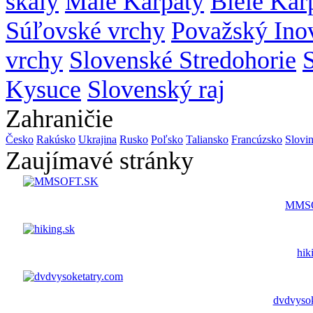
skaly
Malé Karpaty
Biele Kar
Súľovské vrchy
Považský Ino
vrchy
Slovenské Stredohorie
Kysuce
Slovenský raj
Zahraničie
Česko
Rakúsko
Ukrajina
Rusko
Poľsko
Taliansko
Francúzsko
Slovi
Zaujímavé stránky
MMS
hik
dvdvysok