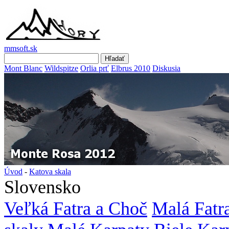
mmsoft.sk
Mont Blanc
Wildspitze
Orlia prť
Elbrus 2010
Diskusia
Úvod
-
Katova skala
Slovensko
Veľká Fatra a Choč
Malá Fatr