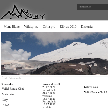
mmsoft.sk
Mont Blanc
Wildspitze
Orlia prť
Elbrus 2010
Diskusia
Úvod
-
Katova skala
Slovensko
Nové v diskusii
Katova skala
26.07.2020
Veľká Fatra a Choč
Re: vrtulnik
Veľká Fatra a Choč
0
21.07.2020
Malá Fatra
vrttulnik
13.07.2020
Tatry
Re: vrtulník
12.07.2020
Tríbeč
vrtulník