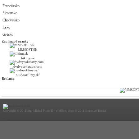
Francúzsko
Slovinsko
Chorvátsko
Írsko
Grécko
Zaujímavé stránky
MMSOFT.SK
hiking.sk
dvdvysoketatry.com
outdoorfilmy.sk/
Reklama
Copyright © 2011 Ing. Michal Mikuláš - mMSoft, logo © 2011 Branislav Bucha