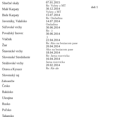
07.01.2015
Slnečné skaly
Re: Vylety z MT
deň 1
30.12.2014
Malé Karpaty
Vylety z MT
Biele Karpaty
15.07.2014
Re: Omladina
Javorníky, Valašsko
14.07.2014
Omladina
Súľovské vrchy
30.06.2014
Re: :)
Považský Inovec
30.06.2014
:)
Vtáčnik
22.04.2014
Re: Ako na beziacom pase
Žiar
20.04.2014
Ako na beziacom pase
Štiavnické vrchy
18.04.2014
Re: Jarna rozcvicka
Slovenské Stredohorie
16.04.2014
Jarna rozcvicka
Strážovské vrchy
20.02.2014
Re: Ale ale
Orava a Kysuce
Slovenský raj
Zahraničie
Česko
Rakúsko
Ukrajina
Rusko
Poľsko
Taliansko