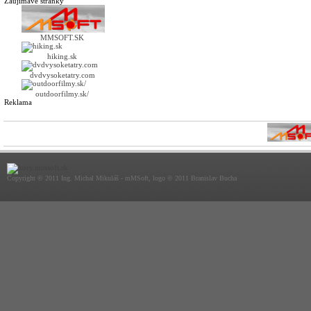
Zaujímavé stránky
MMSOFT.SK
hiking.sk
dvdvysoketatry.com
outdoorfilmy.sk/
Reklama
Copyright © 2011 Ing. Michal Mikuláš - mMSoft, logo © 2011 Branislav Bucha