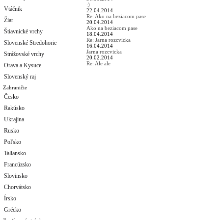
:)
Vtáčnik
22.04.2014
Re: Ako na beziacom pase
Žiar
20.04.2014
Ako na beziacom pase
Štiavnické vrchy
18.04.2014
Re: Jarna rozcvicka
Slovenské Stredohorie
16.04.2014
Jarna rozcvicka
Strážovské vrchy
20.02.2014
Re: Ale ale
Orava a Kysuce
Slovenský raj
Zahraničie
Česko
Rakúsko
Ukrajina
Rusko
Poľsko
Taliansko
Francúzsko
Slovinsko
Chorvátsko
Írsko
Grécko