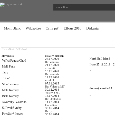
mmsoft.sk
Mont Blanc
Wildspitze
Orlia prť
Elbrus 2010
Diskusia
Úvod
-
North Bull Island
Slovensko
Nové v diskusii
North Bull Island
26.07.2020
Veľká Fatra a Choč
Re: vrtulnik
Írsko
25.11.2019 - 2
21.07.2020
Malá Fatra
vrttulnik
<
13.07.2020
Tatry
Re: vrtulník
12.07.2020
Tríbeč
vrtulník
07.01.2015
Slnečné skaly
Re: Vylety z MT
drevený most
deň 1
30.12.2014
Malé Karpaty
Vylety z MT
<
Biele Karpaty
15.07.2014
Re: Omladina
Javorníky, Valašsko
14.07.2014
Omladina
Súľovské vrchy
30.06.2014
Re: :)
Považský Inovec
30.06.2014