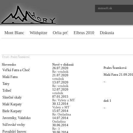
mmsoft.sk
Mont Blanc
Wildspitze
Orlia prť
Elbrus 2010
Diskusia
Úvod
-
Prales Šramková
Slovensko
Nové v diskusii
Prales Šramková
26.07.2020
Veľká Fatra a Choč
Re: vrtulnik
Malá Fatra
21.09.201
21.07.2020
Malá Fatra
vrttulnik
<
13.07.2020
Tatry
Re: vrtulník
12.07.2020
Tríbeč
vrtulník
07.01.2015
Slnečné skaly
Re: Vylety z MT
deň 1
30.12.2014
Malé Karpaty
Vylety z MT
<
Biele Karpaty
15.07.2014
Re: Omladina
Javorníky, Valašsko
14.07.2014
Omladina
Súľovské vrchy
30.06.2014
Re: :)
Považský Inovec
30.06.2014