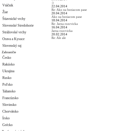
:)
Vtáčnik
22.04.2014
Re: Ako na beziacom pase
Žiar
20.04.2014
Ako na beziacom pase
Štiavnické vrchy
18.04.2014
Re: Jarna rozcvicka
Slovenské Stredohorie
16.04.2014
Jarna rozcvicka
Strážovské vrchy
20.02.2014
Re: Ale ale
Orava a Kysuce
Slovenský raj
Zahraničie
Česko
Rakúsko
Ukrajina
Rusko
Poľsko
Taliansko
Francúzsko
Slovinsko
Chorvátsko
Írsko
Grécko