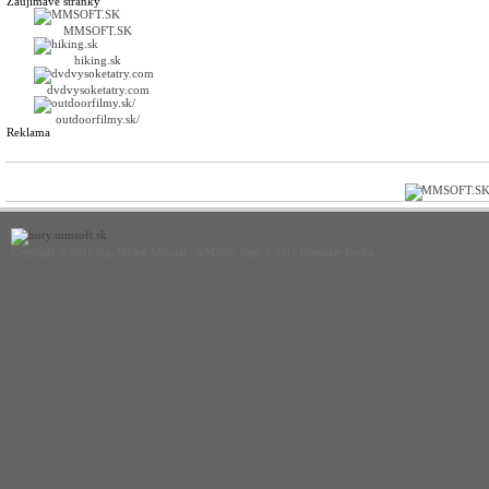
Zaujímavé stránky
MMSOFT.SK
hiking.sk
dvdvysoketatry.com
outdoorfilmy.sk/
Reklama
Copyright © 2011 Ing. Michal Mikuláš - mMSoft, logo © 2011 Branislav Bucha