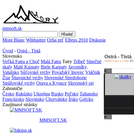
mmsoft.sk
Mont Blanc
Wildspitze
Orlia prť
Elbrus 2010
Diskusia
Úvod
-
Ostrá - Tlstá
Slovensko
Ostrá - Tlstá
Veľká Fatra a Choč
Malá Fatra
Tatry
Tríbeč
Slnečné
Veľká Fatra a Choč
27.
skaly
Malé Karpaty
Biele Karpaty
Javorníky,
<
Valašsko
Súľovské vrchy
Považský Inovec
Vtáčnik
Žiar
Štiavnické vrchy
Slovenské Stredohorie
Strážovské vrchy
Orava a Kysuce
Slovenský raj
Zahraničie
Česko
Rakúsko
Ukrajina
Rusko
Poľsko
Taliansko
Francúzsko
Slovinsko
Chorvátsko
Írsko
Grécko
Zaujímavé stránky
<
MMSOFT.SK