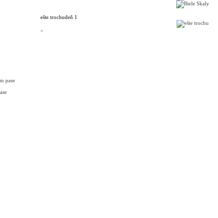
ešte trochu
deň 1
<
om pase
ase