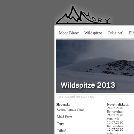
Mont Blanc
Wildspitze
Orlia prť
El
Úvod
-
Skalnatá časť Malej Fatry
Slovensko
Nové v diskusii
26.07.2020
Veľká Fatra a Choč
Re: vrtulnik
21.07.2020
Malá Fatra
vrttulnik
13.07.2020
Tatry
Re: vrtulník
12.07.2020
Tríbeč
vrtulník