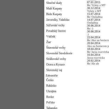
07.01.2015
Slnečné skaly
Re: Vylety z MT
30.12.2014
Malé Karpaty
Vylety z MT
Biele Karpaty
15.07.2014
Re: Omladina
Javorníky, Valašsko
14.07.2014
Omladina
Súľovské vrchy
30.06.2014
Re: :)
Považský Inovec
30.06.2014
:)
Vtáčnik
22.04.2014
Re: Ako na beziac
Žiar
20.04.2014
Ako na beziacom p
Štiavnické vrchy
18.04.2014
Re: Jarna rozcvicka
Slovenské Stredohorie
16.04.2014
Jarna rozcvicka
Strážovské vrchy
20.02.2014
Re: Ale ale
Orava a Kysuce
Slovenský raj
Zahraničie
Česko
Rakúsko
Ukrajina
Rusko
Poľsko
Taliansko