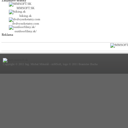
Zaujímavé stránky
MMSOFT.SK
hiking.sk
dvdvysoketatry.com
outdoorfilmy.sk/
Reklama
Copyright © 2011 Ing. Michal Mikuláš - mMSoft, logo © 2011 Branislav Bucha