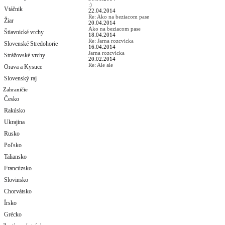
:)
Vtáčnik
22.04.2014
Re: Ako na beziacom pase
Žiar
20.04.2014
Ako na beziacom pase
Štiavnické vrchy
18.04.2014
Re: Jarna rozcvicka
Slovenské Stredohorie
16.04.2014
Jarna rozcvicka
Strážovské vrchy
20.02.2014
Re: Ale ale
Orava a Kysuce
Slovenský raj
Zahraničie
Česko
Rakúsko
Ukrajina
Rusko
Poľsko
Taliansko
Francúzsko
Slovinsko
Chorvátsko
Írsko
Grécko