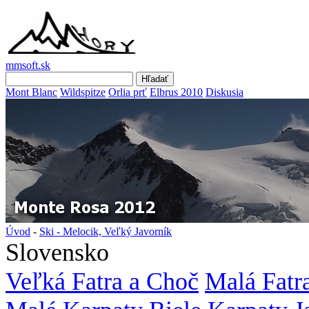
mmsoft.sk
Mont Blanc
Wildspitze
Orlia prť
Elbrus 2010
Diskusia
Úvod
-
Ski - Melocik, Veľký Javorník
Slovensko
Veľká Fatra a Choč
Malá Fatr