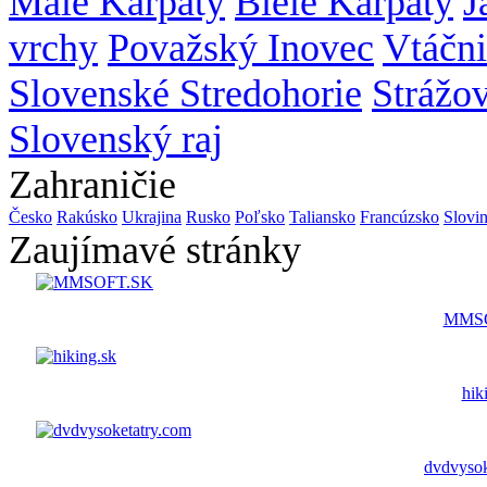
Malé Karpaty
Biele Karpaty
J
vrchy
Považský Inovec
Vtáčn
Slovenské Stredohorie
Strážo
Slovenský raj
Zahraničie
Česko
Rakúsko
Ukrajina
Rusko
Poľsko
Taliansko
Francúzsko
Slovi
Zaujímavé stránky
MMS
hik
dvdvysok