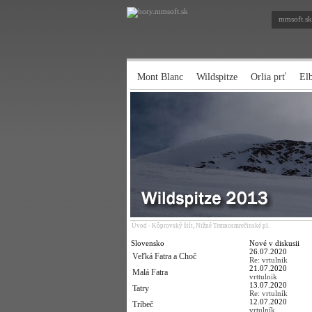
mmsoft.sk
Mont Blanc
Wildspitze
Orlia prť
El
Úvod
-
Kôprovský štít, Nižné Temnosmrečinské pl.
Slovensko
Nové v diskusii
26.07.2020
Veľká Fatra a Choč
Re: vrtulnik
21.07.2020
Malá Fatra
vrttulnik
13.07.2020
Tatry
Re: vrtulník
12.07.2020
Tríbeč
vrtulník