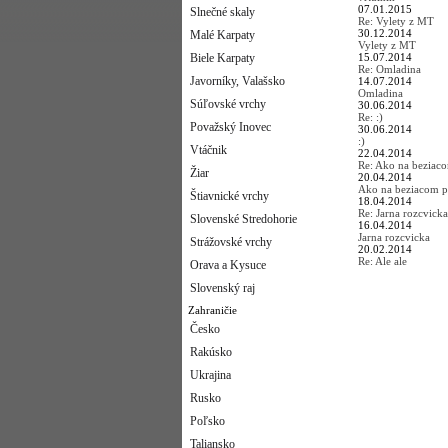
07.01.2015
Slnečné skaly
Re: Vylety z MT
30.12.2014
Malé Karpaty
Vylety z MT
Biele Karpaty
15.07.2014
Re: Omladina
Javorníky, Valašsko
14.07.2014
Omladina
Súľovské vrchy
30.06.2014
Re: :)
Považský Inovec
30.06.2014
:)
Vtáčnik
22.04.2014
Re: Ako na beziac
Žiar
20.04.2014
Ako na beziacom p
Štiavnické vrchy
18.04.2014
Re: Jarna rozcvicka
Slovenské Stredohorie
16.04.2014
Jarna rozcvicka
Strážovské vrchy
20.02.2014
Re: Ale ale
Orava a Kysuce
Slovenský raj
Zahraničie
Česko
Rakúsko
Ukrajina
Rusko
Poľsko
Taliansko