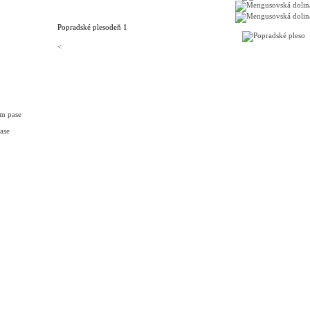
Popradské pleso
deň 1
<
om pase
ase