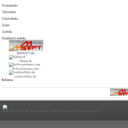
Francúzsko
Slovinsko
Chorvátsko
Írsko
Grécko
Zaujímavé stránky
MMSOFT.SK
hiking.sk
dvdvysoketatry.com
outdoorfilmy.sk/
Reklama
Copyright © 2011 Ing. Michal Mikuláš - mMSoft, logo © 2011 Branislav Bucha