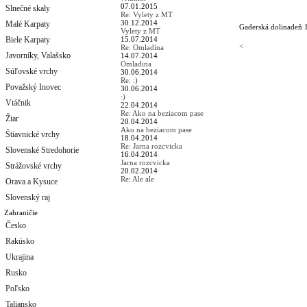
07.01.2015
Slnečné skaly
Re: Vylety z MT
30.12.2014
Malé Karpaty
Gaderská dolina
deň 
Vylety z MT
Biele Karpaty
15.07.2014
<
Re: Omladina
Javorníky, Valašsko
14.07.2014
Omladina
Súľovské vrchy
30.06.2014
Re: :)
Považský Inovec
30.06.2014
:)
Vtáčnik
22.04.2014
Re: Ako na beziacom pase
Žiar
20.04.2014
Ako na beziacom pase
Štiavnické vrchy
18.04.2014
Re: Jarna rozcvicka
Slovenské Stredohorie
16.04.2014
Jarna rozcvicka
Strážovské vrchy
20.02.2014
Re: Ale ale
Orava a Kysuce
Slovenský raj
Zahraničie
Česko
Rakúsko
Ukrajina
Rusko
Poľsko
Taliansko