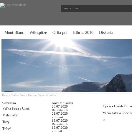
mmsoft.sk
Mont Blanc
Wildspitze
Orlia prť
Elbrus 2010
Diskusia
Úvod
-
Cyklo - Okruh Turcom, Gaderská dolina
Slovensko
Nové v diskusii
Cyklo - Okruh Turco
26.07.2020
Veľká Fatra a Choč
Re: vrtulnik
Veľká Fatra a Choč
2
21.07.2020
Malá Fatra
vrttulnik
<
13.07.2020
Tatry
Re: vrtulník
12.07.2020
Tríbeč
vrtulník