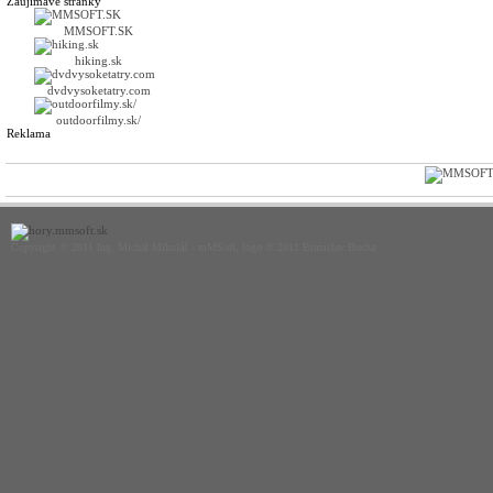
Zaujímavé stránky
MMSOFT.SK
hiking.sk
dvdvysoketatry.com
outdoorfilmy.sk/
Reklama
Copyright © 2011 Ing. Michal Mikuláš - mMSoft, logo © 2011 Branislav Bucha