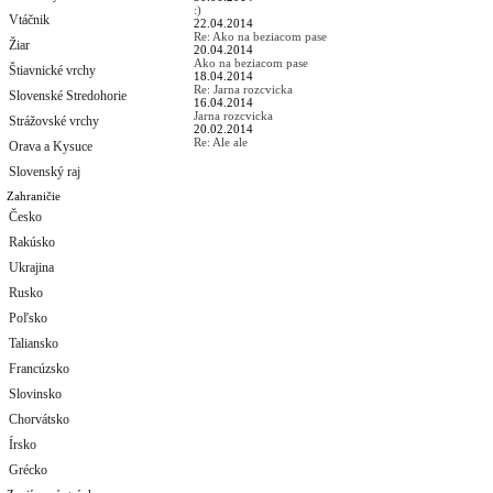
:)
Vtáčnik
22.04.2014
Re: Ako na beziacom pase
Žiar
20.04.2014
Ako na beziacom pase
Štiavnické vrchy
18.04.2014
Re: Jarna rozcvicka
Slovenské Stredohorie
16.04.2014
Jarna rozcvicka
Strážovské vrchy
20.02.2014
Re: Ale ale
Orava a Kysuce
Slovenský raj
Zahraničie
Česko
Rakúsko
Ukrajina
Rusko
Poľsko
Taliansko
Francúzsko
Slovinsko
Chorvátsko
Írsko
Grécko