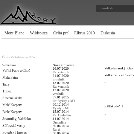
mmsoft.sk
Mont Blanc
Wildspitze
Orlia prť
Elbrus 2010
Diskusia
Úvod
-
Veľkofatranský Kľak
Slovensko
Nové v diskusii
Veľkofatranský Kľak
26.07.2020
Veľká Fatra a Choč
Re: vrtulnik
Veľká Fatra a Choč
0
21.07.2020
Malá Fatra
vrttulnik
<
13.07.2020
Tatry
Re: vrtulník
12.07.2020
Tríbeč
vrtulník
07.01.2015
Slnečné skaly
Re: Vylety z MT
30.12.2014
Malé Karpaty
z Kľaku
deň 1
Vylety z MT
Biele Karpaty
15.07.2014
<
Re: Omladina
Javorníky, Valašsko
14.07.2014
Omladina
Súľovské vrchy
30.06.2014
Re: :)
Považský Inovec
30.06.2014