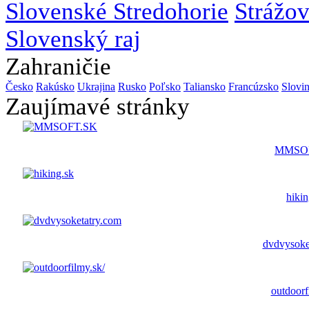
Slovenské Stredohorie
Strážo
Slovenský raj
Zahraničie
Česko
Rakúsko
Ukrajina
Rusko
Poľsko
Taliansko
Francúzsko
Slovi
Zaujímavé stránky
MMSO
hikin
dvdvysoke
outdoorf