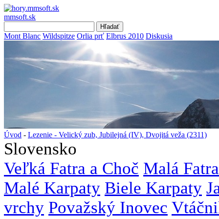
mmsoft.sk
Mont Blanc
Wildspitze
Orlia prť
Elbrus 2010
Diskusia
Úvod
-
Lezenie - Velický zub, Jubilejná (IV), Dvojitá veža (2311)
Slovensko
Veľká Fatra a Choč
Malá Fatra
Malé Karpaty
Biele Karpaty
J
vrchy
Považský Inovec
Vtáčni