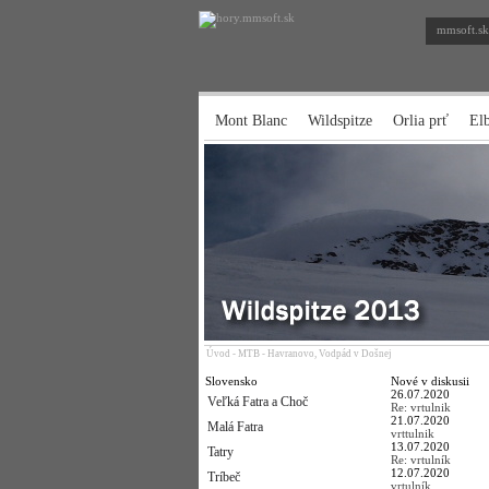
mmsoft.sk
Mont Blanc
Wildspitze
Orlia prť
El
Úvod
-
MTB - Havranovo, Vodpád v Došnej
Slovensko
Nové v diskusii
26.07.2020
Veľká Fatra a Choč
Re: vrtulnik
21.07.2020
Malá Fatra
vrttulnik
13.07.2020
Tatry
Re: vrtulník
12.07.2020
Tríbeč
vrtulník