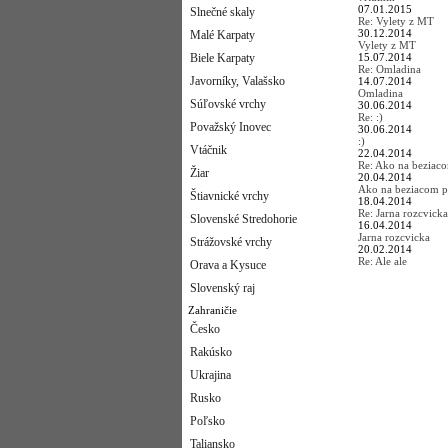
07.01.2015
Slnečné skaly
Re: Vylety z MT
30.12.2014
Malé Karpaty
Vylety z MT
Biele Karpaty
15.07.2014
Re: Omladina
Javorníky, Valašsko
14.07.2014
Omladina
Súľovské vrchy
30.06.2014
Re: :)
Považský Inovec
30.06.2014
:)
Vtáčnik
22.04.2014
Re: Ako na beziac
Žiar
20.04.2014
Ako na beziacom p
Štiavnické vrchy
18.04.2014
Re: Jarna rozcvicka
Slovenské Stredohorie
16.04.2014
Jarna rozcvicka
Strážovské vrchy
20.02.2014
Re: Ale ale
Orava a Kysuce
Slovenský raj
Zahraničie
Česko
Rakúsko
Ukrajina
Rusko
Poľsko
Taliansko