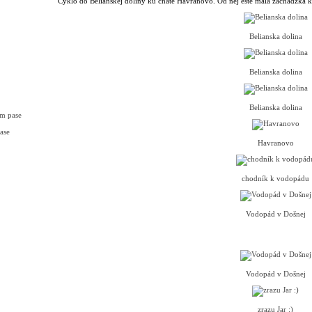
Cyklo do Belianskej doliny ku chate Havranovo. Od nej ešte malá zachádzka 
Belianska dolina
Belianska dolina
Belianska dolina
om pase
ase
Havranovo
chodník k vodopádu
Vodopád v Došnej
Vodopád v Došnej
zrazu Jar :)