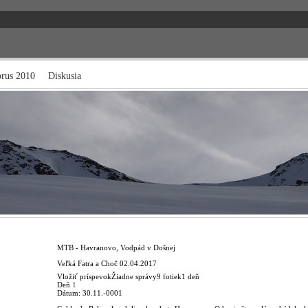
brus 2010
Diskusia
MTB - Havranovo, Vodpád v Došnej
Veľká Fatra a Choč
02.04.2017
Vložiť príspevok
Žiadne správy
9 fotiek
1 deň
Deň
1
Dátum:
30.11.-0001