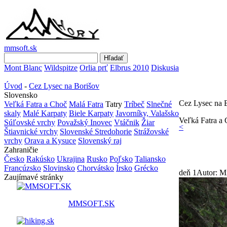
mmsoft.sk
Mont Blanc
Wildspitze
Orlia prť
Elbrus 2010
Diskusia
Úvod
-
Cez Lysec na Borišov
Slovensko
Cez Lysec na 
Veľká Fatra a Choč
Malá Fatra
Tatry
Tríbeč
Slnečné
skaly
Malé Karpaty
Biele Karpaty
Javorníky, Valašsko
Veľká Fatra a
Súľovské vrchy
Považský Inovec
Vtáčnik
Žiar
<
Štiavnické vrchy
Slovenské Stredohorie
Strážovské
vrchy
Orava a Kysuce
Slovenský raj
Zahraničie
Česko
Rakúsko
Ukrajina
Rusko
Poľsko
Taliansko
Francúzsko
Slovinsko
Chorvátsko
Írsko
Grécko
deň 1
Autor: M
Zaujímavé stránky
MMSOFT.SK