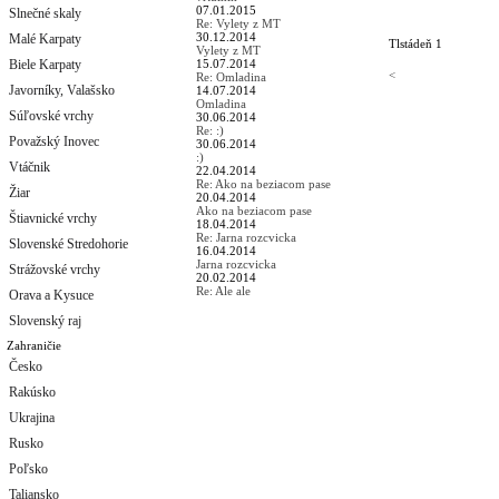
07.01.2015
Slnečné skaly
Re: Vylety z MT
30.12.2014
Malé Karpaty
Tlstá
deň 1
Vylety z MT
Biele Karpaty
15.07.2014
<
Re: Omladina
Javorníky, Valašsko
14.07.2014
Omladina
Súľovské vrchy
30.06.2014
Re: :)
Považský Inovec
30.06.2014
:)
Vtáčnik
22.04.2014
Re: Ako na beziacom pase
Žiar
20.04.2014
Ako na beziacom pase
Štiavnické vrchy
18.04.2014
Re: Jarna rozcvicka
Slovenské Stredohorie
16.04.2014
Jarna rozcvicka
Strážovské vrchy
20.02.2014
Re: Ale ale
Orava a Kysuce
Slovenský raj
Zahraničie
Česko
Rakúsko
Ukrajina
Rusko
Poľsko
Taliansko