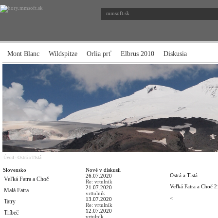
mmsoft.sk
Mont Blanc
Wildspitze
Orlia prť
Elbrus 2010
Diskusia
Úvod
-
Ostrá a Tlstá
Slovensko
Nové v diskusii
Ostrá a Tlstá
26.07.2020
Veľká Fatra a Choč
Re: vrtulnik
Veľká Fatra a Choč
2
21.07.2020
Malá Fatra
vrttulnik
<
13.07.2020
Tatry
Re: vrtulník
12.07.2020
Tríbeč
vrtulník