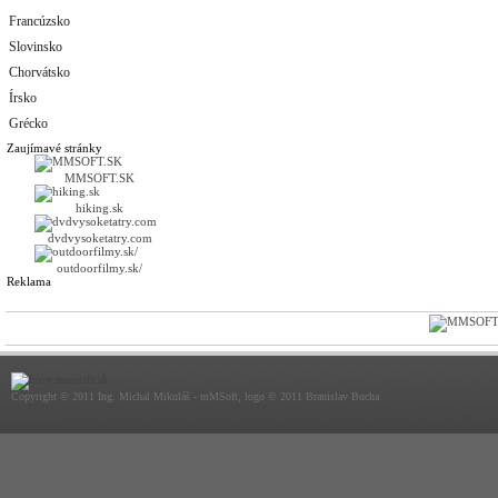
Francúzsko
Slovinsko
Chorvátsko
Írsko
Grécko
Zaujímavé stránky
MMSOFT.SK
hiking.sk
dvdvysoketatry.com
outdoorfilmy.sk/
Reklama
Copyright © 2011 Ing. Michal Mikuláš - mMSoft, logo © 2011 Branislav Bucha