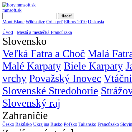
mmsoft.sk
Mont Blanc
Wildspitze
Orlia prť
Elbrus 2010
Diskusia
Úvod
-
Mestá a mestečká Francúzska
Slovensko
Veľká Fatra a Choč
Malá Fatr
Malé Karpaty
Biele Karpaty
J
vrchy
Považský Inovec
Vtáčn
Slovenské Stredohorie
Strážo
Slovenský raj
Zahraničie
Česko
Rakúsko
Ukrajina
Rusko
Poľsko
Taliansko
Francúzsko
Slovi