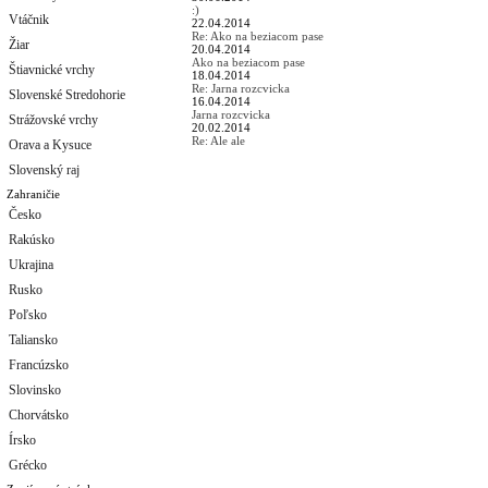
:)
Vtáčnik
22.04.2014
Re: Ako na beziacom pase
Žiar
20.04.2014
Ako na beziacom pase
Štiavnické vrchy
18.04.2014
Re: Jarna rozcvicka
Slovenské Stredohorie
16.04.2014
Jarna rozcvicka
Strážovské vrchy
20.02.2014
Re: Ale ale
Orava a Kysuce
Slovenský raj
Zahraničie
Česko
Rakúsko
Ukrajina
Rusko
Poľsko
Taliansko
Francúzsko
Slovinsko
Chorvátsko
Írsko
Grécko