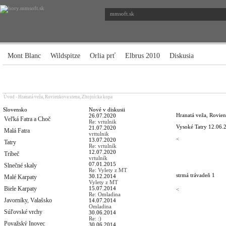
mmsoft.sk
Mont Blanc
Wildspitze
Orlia prť
Elbrus 2010
Diskusia
Úvod
-
Hranatá veža, Rovienkova stena, Zbojnícka kopa
Slovensko
Nové v diskusii
Hranatá veža, Rovien
26.07.2020
Veľká Fatra a Choč
Re: vrtulnik
Vysoké Tatry
12.06.
21.07.2020
Malá Fatra
vrttulnik
<
13.07.2020
Tatry
Re: vrtulník
12.07.2020
Tríbeč
vrtulník
07.01.2015
Slnečné skaly
Re: Vylety z MT
strmá tráva
deň 1
30.12.2014
Malé Karpaty
Vylety z MT
Biele Karpaty
15.07.2014
<
Re: Omladina
Javorníky, Valašsko
14.07.2014
Omladina
Súľovské vrchy
30.06.2014
Re: :)
Považský Inovec
30.06.2014