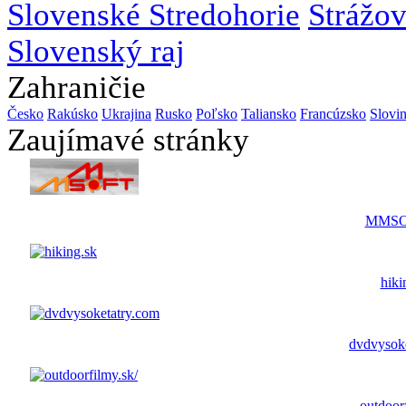
Slovenské Stredohorie
Strážo
Slovenský raj
Zahraničie
Česko
Rakúsko
Ukrajina
Rusko
Poľsko
Taliansko
Francúzsko
Slovi
Zaujímavé stránky
MMSO
hiki
dvdvysok
outdoor