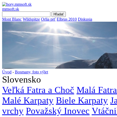
mmsoft.sk
Mont Blanc
Wildspitze
Orlia prť
Elbrus 2010
Diskusia
Úvod
-
Bosmany, foto výlet
Slovensko
Veľká Fatra a Choč
Malá Fatra
Malé Karpaty
Biele Karpaty
J
vrchy
Považský Inovec
Vtáčni