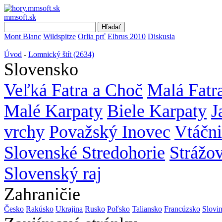
mmsoft.sk
Mont Blanc
Wildspitze
Orlia prť
Elbrus 2010
Diskusia
Úvod
-
Lomnický štít (2634)
Slovensko
Veľká Fatra a Choč
Malá Fatr
Malé Karpaty
Biele Karpaty
J
vrchy
Považský Inovec
Vtáčn
Slovenské Stredohorie
Strážo
Slovenský raj
Zahraničie
Česko
Rakúsko
Ukrajina
Rusko
Poľsko
Taliansko
Francúzsko
Slovi