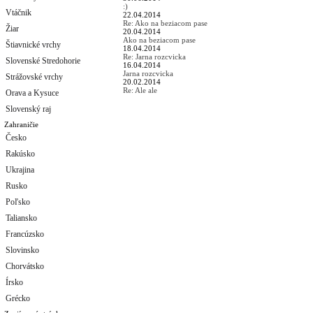
:)
Vtáčnik
22.04.2014
Re: Ako na beziacom pase
Žiar
20.04.2014
Ako na beziacom pase
Štiavnické vrchy
18.04.2014
Re: Jarna rozcvicka
Slovenské Stredohorie
16.04.2014
Jarna rozcvicka
Strážovské vrchy
20.02.2014
Re: Ale ale
Orava a Kysuce
Slovenský raj
Zahraničie
Česko
Rakúsko
Ukrajina
Rusko
Poľsko
Taliansko
Francúzsko
Slovinsko
Chorvátsko
Írsko
Grécko