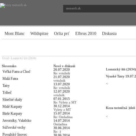
mmsoft.sk
Mont Blanc
Wildspitze
Orlia prť
Elbrus 2010
Diskusia
Úvod
-
Lomnický štít (2634)
Slovensko
Nové v diskusii
Lomnický štít (2634)
26.07.2020
Veľká Fatra a Choč
Re: vrtulnik
Vysoké Tatry
19.07.
21.07.2020
Malá Fatra
vrttulnik
<
13.07.2020
Tatry
Re: vrtulník
12.07.2020
Tríbeč
vrtulník
07.01.2015
Slnečné skaly
Re: Vylety z MT
30.12.2014
Malé Karpaty
Koza turističná :)
deň
Vylety z MT
Biele Karpaty
15.07.2014
<
Re: Omladina
Javorníky, Valašsko
14.07.2014
Omladina
Súľovské vrchy
30.06.2014
Re: :)
Považský Inovec
30.06.2014