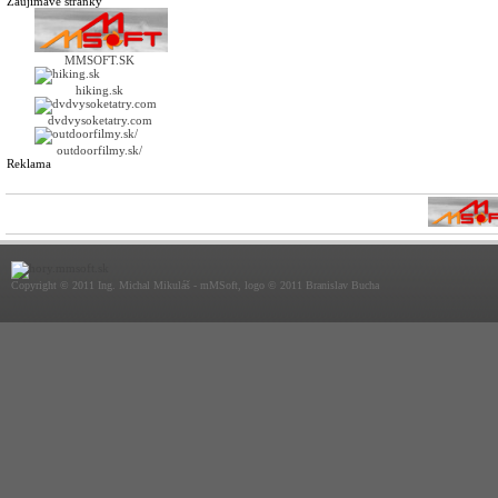
Zaujímavé stránky
MMSOFT.SK
hiking.sk
dvdvysoketatry.com
outdoorfilmy.sk/
Reklama
Copyright © 2011 Ing. Michal Mikuláš - mMSoft, logo © 2011 Branislav Bucha