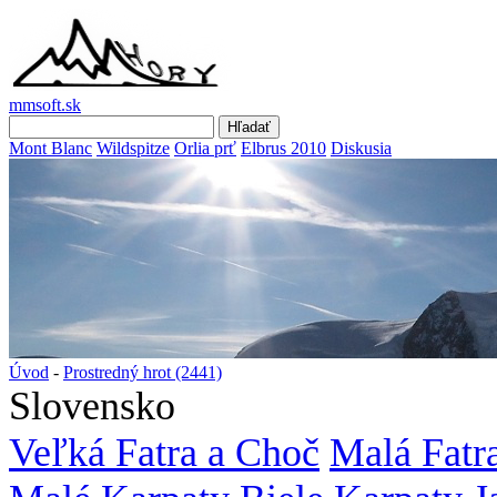
mmsoft.sk
Mont Blanc
Wildspitze
Orlia prť
Elbrus 2010
Diskusia
Úvod
-
Prostredný hrot (2441)
Slovensko
Veľká Fatra a Choč
Malá Fatr