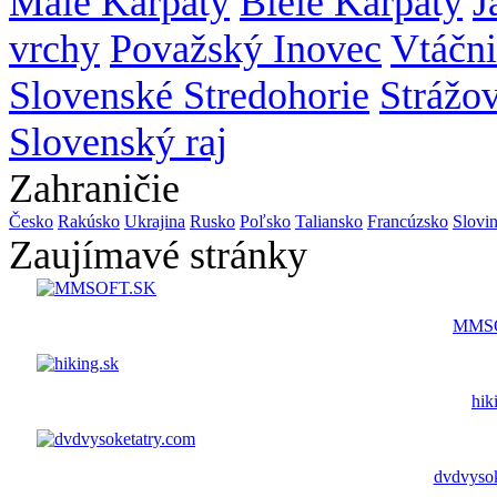
Malé Karpaty
Biele Karpaty
J
vrchy
Považský Inovec
Vtáčn
Slovenské Stredohorie
Strážo
Slovenský raj
Zahraničie
Česko
Rakúsko
Ukrajina
Rusko
Poľsko
Taliansko
Francúzsko
Slovi
Zaujímavé stránky
MMS
hik
dvdvysok