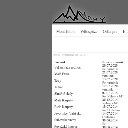
Mont Blanc
Wildspitze
Orlia prť
El
Úvod
-
Prostredný hrot (2441)
Slovensko
Nové v diskusii
26.07.2020
Veľká Fatra a Choč
Re: vrtulnik
21.07.2020
Malá Fatra
vrttulnik
13.07.2020
Tatry
Re: vrtulník
12.07.2020
Tríbeč
vrtulník
07.01.2015
Slnečné skaly
Re: Vylety z MT
30.12.2014
Malé Karpaty
Vylety z MT
Biele Karpaty
15.07.2014
Re: Omladina
Javorníky, Valašsko
14.07.2014
Omladina
Súľovské vrchy
30.06.2014
Re: :)
Považský Inovec
30.06.2014