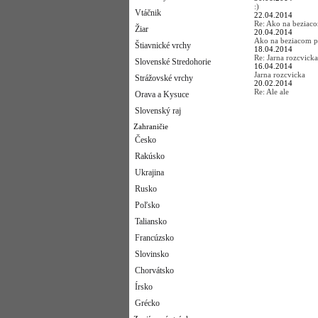
:)
Vtáčnik
22.04.2014
Re: Ako na beziac
Žiar
20.04.2014
Ako na beziacom p
Štiavnické vrchy
18.04.2014
Re: Jarna rozcvicka
Slovenské Stredohorie
16.04.2014
Jarna rozcvicka
Strážovské vrchy
20.02.2014
Re: Ale ale
Orava a Kysuce
Slovenský raj
Zahraničie
Česko
Rakúsko
Ukrajina
Rusko
Poľsko
Taliansko
Francúzsko
Slovinsko
Chorvátsko
Írsko
Grécko