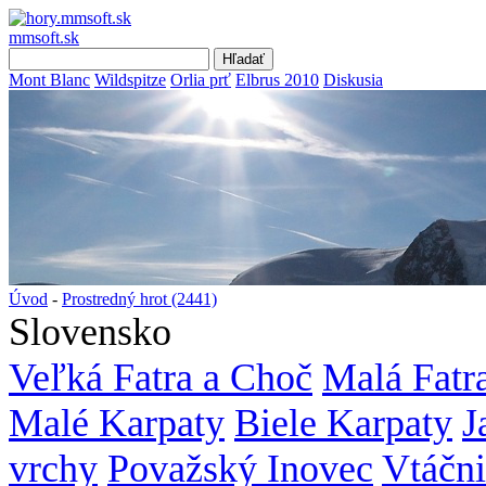
mmsoft.sk
Mont Blanc
Wildspitze
Orlia prť
Elbrus 2010
Diskusia
Úvod
-
Prostredný hrot (2441)
Slovensko
Veľká Fatra a Choč
Malá Fatr
Malé Karpaty
Biele Karpaty
J
vrchy
Považský Inovec
Vtáčn