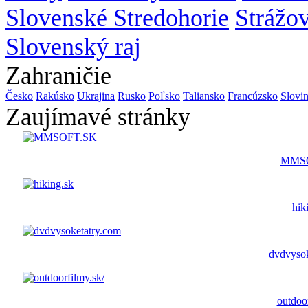
Slovenské Stredohorie
Strážo
Slovenský raj
Zahraničie
Česko
Rakúsko
Ukrajina
Rusko
Poľsko
Taliansko
Francúzsko
Slovi
Zaujímavé stránky
MMS
hik
dvdvysok
outdoor