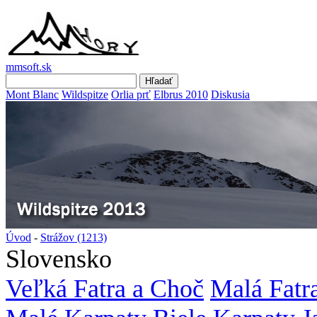
mmsoft.sk
Mont Blanc
Wildspitze
Orlia prť
Elbrus 2010
Diskusia
Úvod
-
Strážov (1213)
Slovensko
Veľká Fatra a Choč
Malá Fatr