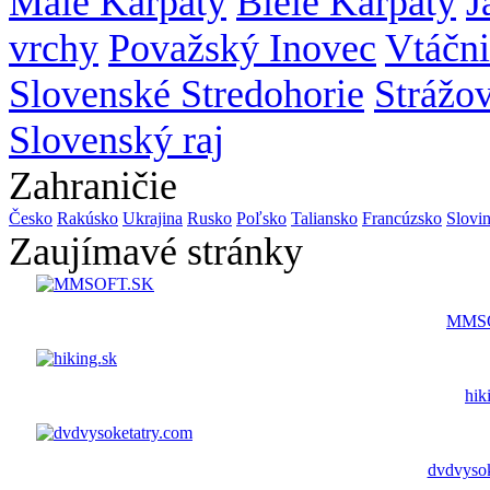
Malé Karpaty
Biele Karpaty
J
vrchy
Považský Inovec
Vtáčn
Slovenské Stredohorie
Strážo
Slovenský raj
Zahraničie
Česko
Rakúsko
Ukrajina
Rusko
Poľsko
Taliansko
Francúzsko
Slovi
Zaujímavé stránky
MMS
hik
dvdvysok