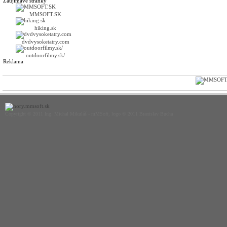
Zaujímavé stránky
MMSOFT.SK
hiking.sk
dvdvysoketatry.com
outdoorfilmy.sk/
Reklama
Copyright © 2011 Ing. Michal Mikuláš - mMSoft, logo © 2011 Branislav Bucha