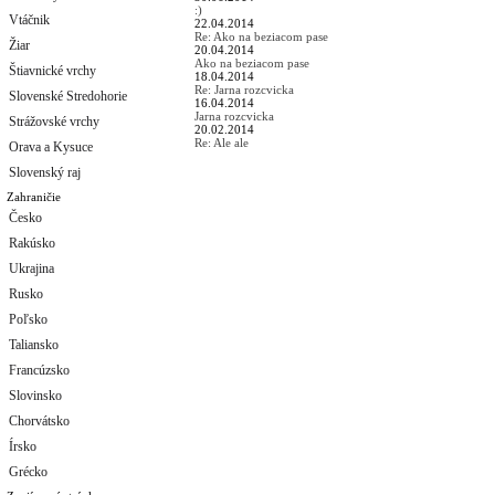
:)
Vtáčnik
22.04.2014
Re: Ako na beziacom pase
Žiar
20.04.2014
Ako na beziacom pase
Štiavnické vrchy
18.04.2014
Re: Jarna rozcvicka
Slovenské Stredohorie
16.04.2014
Jarna rozcvicka
Strážovské vrchy
20.02.2014
Re: Ale ale
Orava a Kysuce
Slovenský raj
Zahraničie
Česko
Rakúsko
Ukrajina
Rusko
Poľsko
Taliansko
Francúzsko
Slovinsko
Chorvátsko
Írsko
Grécko