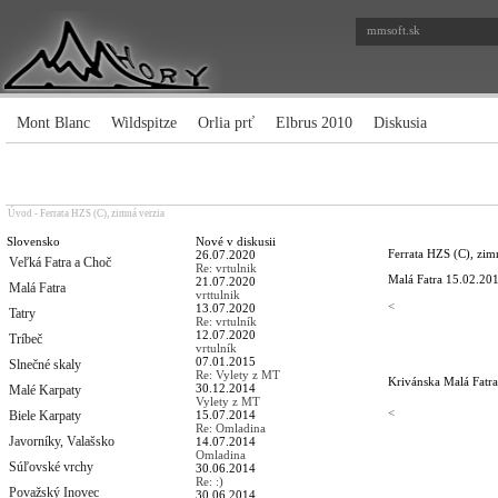
mmsoft.sk
Mont Blanc
Wildspitze
Orlia prť
Elbrus 2010
Diskusia
Úvod
-
Ferrata HZS (C), zimná verzia
Slovensko
Nové v diskusii
Ferrata HZS (C), zim
26.07.2020
Veľká Fatra a Choč
Re: vrtulnik
Malá Fatra
15.02.201
21.07.2020
Malá Fatra
vrttulnik
<
13.07.2020
Tatry
Re: vrtulník
12.07.2020
Tríbeč
vrtulník
07.01.2015
Slnečné skaly
Re: Vylety z MT
Krivánska Malá Fatra
30.12.2014
Malé Karpaty
Vylety z MT
<
Biele Karpaty
15.07.2014
Re: Omladina
Javorníky, Valašsko
14.07.2014
Omladina
Súľovské vrchy
30.06.2014
Re: :)
Považský Inovec
30.06.2014