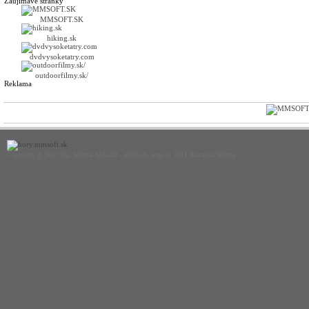
Zaujímavé stránky
MMSOFT.SK
hiking.sk
dvdvysoketatry.com
outdoorfilmy.sk/
Reklama
Copyright © 2011 Ing. Michal Mikuláš - mMSoft, logo © 2011 Branislav Bucha