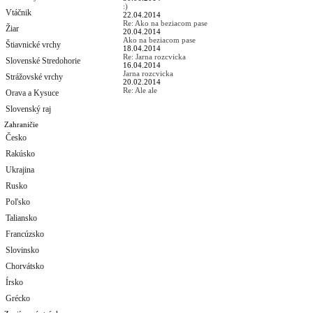
:)
Vtáčnik
22.04.2014
Re: Ako na beziacom pase
Žiar
20.04.2014
Ako na beziacom pase
Štiavnické vrchy
18.04.2014
Re: Jarna rozcvicka
Slovenské Stredohorie
16.04.2014
Jarna rozcvicka
Strážovské vrchy
20.02.2014
Re: Ale ale
Orava a Kysuce
Slovenský raj
Zahraničie
Česko
Rakúsko
Ukrajina
Rusko
Poľsko
Taliansko
Francúzsko
Slovinsko
Chorvátsko
Írsko
Grécko