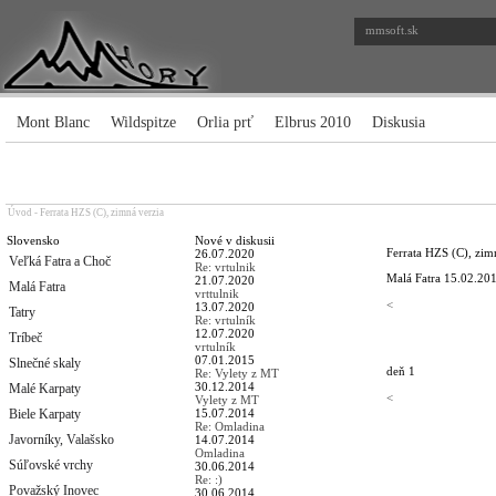
mmsoft.sk
Mont Blanc
Wildspitze
Orlia prť
Elbrus 2010
Diskusia
Úvod
-
Ferrata HZS (C), zimná verzia
Slovensko
Nové v diskusii
Ferrata HZS (C), zim
26.07.2020
Veľká Fatra a Choč
Re: vrtulnik
Malá Fatra
15.02.201
21.07.2020
Malá Fatra
vrttulnik
<
13.07.2020
Tatry
Re: vrtulník
12.07.2020
Tríbeč
vrtulník
07.01.2015
Slnečné skaly
deň 1
Re: Vylety z MT
30.12.2014
Malé Karpaty
<
Vylety z MT
Biele Karpaty
15.07.2014
Re: Omladina
Javorníky, Valašsko
14.07.2014
Omladina
Súľovské vrchy
30.06.2014
Re: :)
Považský Inovec
30.06.2014