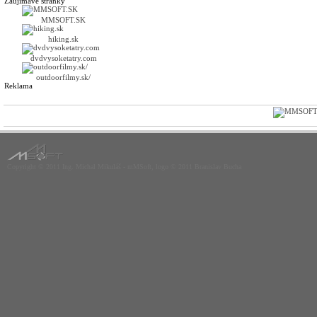
Zaujímavé stránky
MMSOFT.SK
hiking.sk
dvdvysoketatry.com
outdoorfilmy.sk/
Reklama
Copyright © 2011 Ing. Michal Mikuláš - mMSoft, logo © 2011 Branislav Bucha