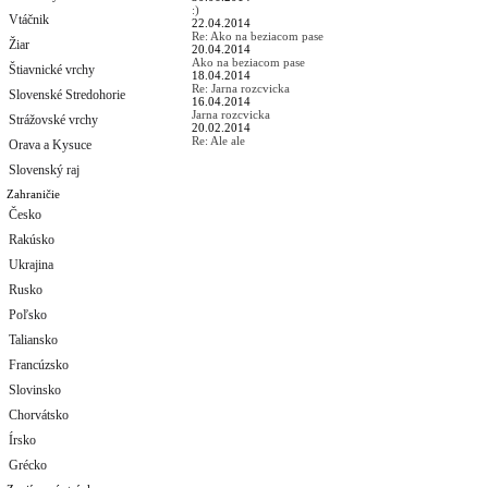
:)
Vtáčnik
22.04.2014
Re: Ako na beziacom pase
Žiar
20.04.2014
Ako na beziacom pase
Štiavnické vrchy
18.04.2014
Re: Jarna rozcvicka
Slovenské Stredohorie
16.04.2014
Jarna rozcvicka
Strážovské vrchy
20.02.2014
Re: Ale ale
Orava a Kysuce
Slovenský raj
Zahraničie
Česko
Rakúsko
Ukrajina
Rusko
Poľsko
Taliansko
Francúzsko
Slovinsko
Chorvátsko
Írsko
Grécko