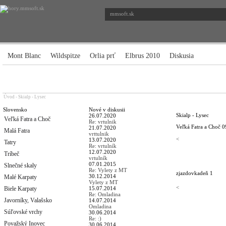
mmsoft.sk
Mont Blanc
Wildspitze
Orlia prť
Elbrus 2010
Diskusia
Úvod
-
Skialp - Lysec
Slovensko
Nové v diskusii
Skialp - Lysec
26.07.2020
Veľká Fatra a Choč
Re: vrtulnik
Veľká Fatra a Choč
0
21.07.2020
Malá Fatra
vrttulnik
<
13.07.2020
Tatry
Re: vrtulník
12.07.2020
Tríbeč
vrtulník
07.01.2015
Slnečné skaly
Re: Vylety z MT
zjazdovka
deň 1
30.12.2014
Malé Karpaty
Vylety z MT
<
Biele Karpaty
15.07.2014
Re: Omladina
Javorníky, Valašsko
14.07.2014
Omladina
Súľovské vrchy
30.06.2014
Re: :)
Považský Inovec
30.06.2014