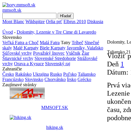
mmsoft.sk
Mont Blanc
Wildspitze
Orlia prť
Elbrus 2010
Diskusia
Úvod
-
Dolomity, Lezenie v Tre Cime di Lavaredo
Slovensko
Dolomity, Le
Veľká Fatra a Choč
Malá Fatra
Tatry
Tríbeč
Slnečné
skaly
Malé Karpaty
Biele Karpaty
Javorníky, Valašsko
Taliansko
21
Súľovské vrchy
Považský Inovec
Vtáčnik
Žiar
Vložiť 
Štiavnické vrchy
Slovenské Stredohorie
Strážovské
Deň
1
vrchy
Orava a Kysuce
Slovenský raj
Zahraničie
Dátum:
Česko
Rakúsko
Ukrajina
Rusko
Poľsko
Taliansko
Francúzsko
Slovinsko
Chorvátsko
Írsko
Grécko
Prvá via
Zaujímavé stránky
Lezenie 
ukončená
MMSOFT.SK
času, zd
podobne 
hiking.sk