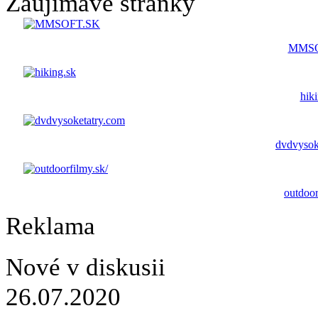
Zaujímavé stránky
MMSO
hik
dvdvysok
outdoor
Reklama
Nové v diskusii
26.07.2020