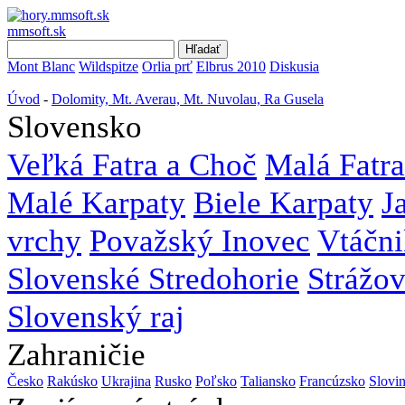
mmsoft.sk
Mont Blanc
Wildspitze
Orlia prť
Elbrus 2010
Diskusia
Úvod
-
Dolomity, Mt. Averau, Mt. Nuvolau, Ra Gusela
Slovensko
Veľká Fatra a Choč
Malá Fatra
Malé Karpaty
Biele Karpaty
J
vrchy
Považský Inovec
Vtáčni
Slovenské Stredohorie
Strážo
Slovenský raj
Zahraničie
Česko
Rakúsko
Ukrajina
Rusko
Poľsko
Taliansko
Francúzsko
Slovi