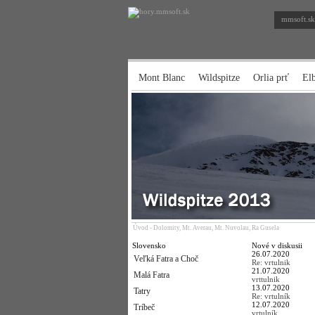
mmsoft.sk
Mont Blanc
Wildspitze
Orlia prť
El
Úvod
-
Dolomity, Mt. Averau, Mt. Nuvolau, Ra Gusela
Slovensko
Nové v diskusii
26.07.2020
Veľká Fatra a Choč
Re: vrtulnik
21.07.2020
Malá Fatra
vrttulnik
13.07.2020
Tatry
Re: vrtulník
12.07.2020
Tríbeč
vrtulník