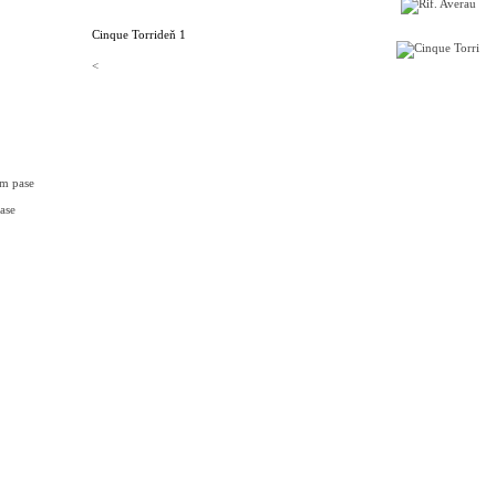
Cinque Torri
deň 1
<
om pase
ase