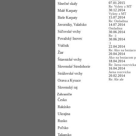
07.01.2015
Slnečné skaly
Re: Vylety z MT
30.12.2014
Malé Karpaty
Vylety z MT
Biele Karpaty
15.07.2014
Re: Omladina
Javorníky, Valašsko
14.07.2014
Omladina
Súľovské vrchy
30.06.2014
Re: :)
Považský Inovec
30.06.2014
:)
Vtáčnik
22.04.2014
Re: Ako na beziac
Žiar
20.04.2014
Ako na beziacom p
Štiavnické vrchy
18.04.2014
Re: Jarna rozcvicka
Slovenské Stredohorie
16.04.2014
Jarna rozcvicka
Strážovské vrchy
20.02.2014
Re: Ale ale
Orava a Kysuce
Slovenský raj
Zahraničie
Česko
Rakúsko
Ukrajina
Rusko
Poľsko
Taliansko