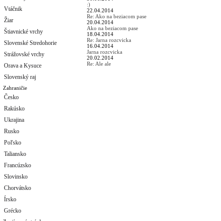
:)
Vtáčnik
22.04.2014
Re: Ako na beziacom pase
Žiar
20.04.2014
Ako na beziacom pase
Štiavnické vrchy
18.04.2014
Re: Jarna rozcvicka
Slovenské Stredohorie
16.04.2014
Jarna rozcvicka
Strážovské vrchy
20.02.2014
Re: Ale ale
Orava a Kysuce
Slovenský raj
Zahraničie
Česko
Rakúsko
Ukrajina
Rusko
Poľsko
Taliansko
Francúzsko
Slovinsko
Chorvátsko
Írsko
Grécko