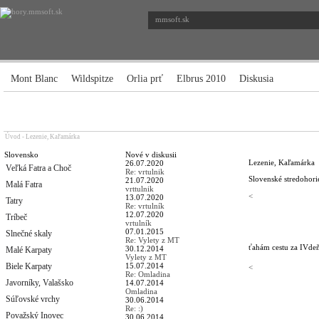
mmsoft.sk
Mont Blanc
Wildspitze
Orlia prť
Elbrus 2010
Diskusia
Úvod
-
Lezenie, Kaľamárka
Slovensko
Nové v diskusii
Lezenie, Kaľamárka
26.07.2020
Veľká Fatra a Choč
Re: vrtulnik
Slovenské stredohori
21.07.2020
Malá Fatra
vrttulnik
<
13.07.2020
Tatry
Re: vrtulník
12.07.2020
Tríbeč
vrtulník
07.01.2015
Slnečné skaly
Re: Vylety z MT
ťahám cestu za IV
de
30.12.2014
Malé Karpaty
Vylety z MT
Biele Karpaty
15.07.2014
<
Re: Omladina
Javorníky, Valašsko
14.07.2014
Omladina
Súľovské vrchy
30.06.2014
Re: :)
Považský Inovec
30.06.2014