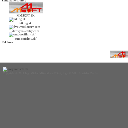
Zaujímavé stránky
MMSOFT.SK
hiking.sk
dvdvysoketatry.com
outdoorfilmy.sk/
Reklama
Copyright © 2011 Ing. Michal Mikuláš - mMSoft, logo © 2011 Branislav Bucha