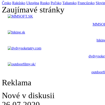
Česko
Rakúsko
Ukrajina
Rusko
Poľsko
Taliansko
Francúzsko
Slovi
Zaujímavé stránky
MMSOF
hikin
dvdvysoke
outdoorfi
Reklama
Nové v diskusii
26.07.2020