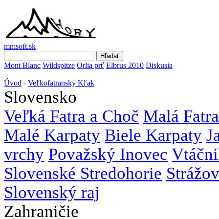
mmsoft.sk
Mont Blanc
Wildspitze
Orlia prť
Elbrus 2010
Diskusia
Úvod
-
Veľkofatranský Kľak
Slovensko
Veľká Fatra a Choč
Malá Fatra
Malé Karpaty
Biele Karpaty
J
vrchy
Považský Inovec
Vtáčni
Slovenské Stredohorie
Strážo
Slovenský raj
Zahraničie