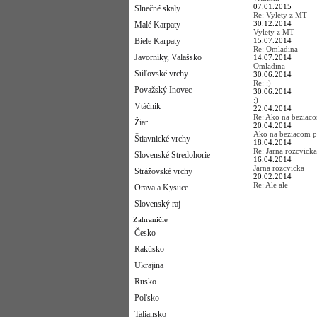
07.01.2015
Slnečné skaly
Re: Vylety z MT
30.12.2014
Malé Karpaty
Vylety z MT
Biele Karpaty
15.07.2014
Re: Omladina
Javorníky, Valašsko
14.07.2014
Omladina
Súľovské vrchy
30.06.2014
Re: :)
Považský Inovec
30.06.2014
:)
Vtáčnik
22.04.2014
Re: Ako na beziac
Žiar
20.04.2014
Ako na beziacom p
Štiavnické vrchy
18.04.2014
Re: Jarna rozcvicka
Slovenské Stredohorie
16.04.2014
Jarna rozcvicka
Strážovské vrchy
20.02.2014
Re: Ale ale
Orava a Kysuce
Slovenský raj
Zahraničie
Česko
Rakúsko
Ukrajina
Rusko
Poľsko
Taliansko