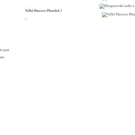
Veľké Hincovo Pleso
deň 1
<
om pase
ase